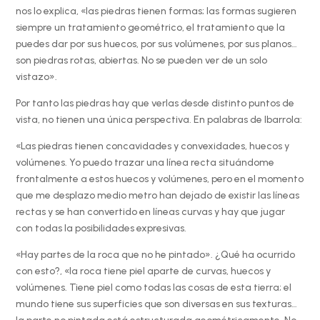
nos lo explica, «las piedras tienen formas; las formas sugieren
siempre un tratamiento geométrico, el tratamiento que la
puedes dar por sus huecos, por sus volúmenes, por sus planos…
son piedras rotas, abiertas. No se pueden ver de un solo
vistazo».
Por tanto las piedras hay que verlas desde distinto puntos de
vista, no tienen una única perspectiva. En palabras de Ibarrola:
«Las piedras tienen concavidades y convexidades, huecos y
volúmenes. Yo puedo trazar una línea recta situándome
frontalmente a estos huecos y volúmenes, pero en el momento
que me desplazo medio metro han dejado de existir las líneas
rectas y se han convertido en líneas curvas y hay que jugar
con todas la posibilidades expresivas.
«Hay partes de la roca que no he pintado». ¿Qué ha ocurrido
con esto?, «la roca tiene piel aparte de curvas, huecos y
volúmenes. Tiene piel como todas las cosas de esta tierra; el
mundo tiene sus superficies que son diversas en sus texturas…