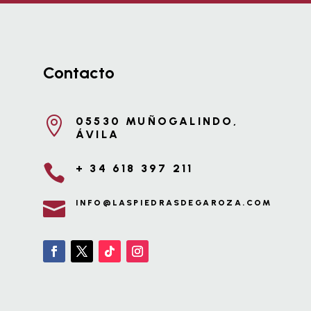
Contacto

05530 MUÑOGALINDO,
ÁVILA

+ 34 618 397 211

INFO@LASPIEDRASDEGAROZA.COM